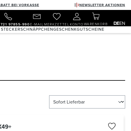
ABATT BEI VORKASSE
NEWSLETTER AKTIONEN
DE
EN
WARENKORB
)721 97855-990
E-MAIL
MERKZETTEL
KONTO
 STECKER
SCHNÄPPCHEN
GESCHENKGUTSCHEINE
X49+