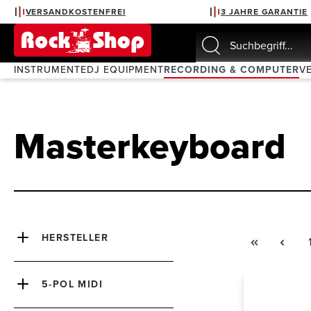
VERSANDKOSTENFREI
3 JAHRE GARANTIE
springen
Zur Hauptnavigation springen
INSTRUMENTE
DJ EQUIPMENT
RECORDING & COMPUTER
V
Masterkeyboard
HERSTELLER
5-POL MIDI