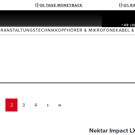
30 TAGE MONEYBACK
2% R
+49 (0
ERANSTALTUNGSTECHNIK
KOPFHÖRER & MIKROFONE
KABEL &
Seite
Seite
Seite
Seite
1
2
3
4
Nektar Impact L