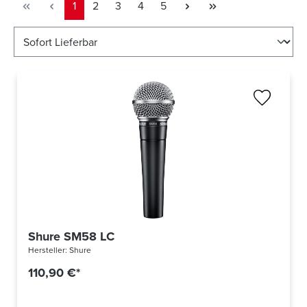
Seite
Seite
Seite
Seite
Seite
1
2
3
4
5
Shure SM58 LC
Hersteller:
Shure
110,90 €*