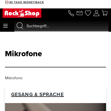
2% RABATT BEI VORKASSE
alt springen
Mikrofone
Mikrofone
GESANG & SPRACHE