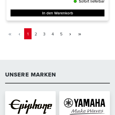
Sofort lieferbar
In den Warenkorb
Seite
Seite
Seite
Seite
Seite
1
2
3
4
5
UNSERE MARKEN