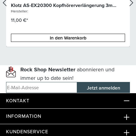
Klotz AS-EX20300 Kopfhörerverlängerung 3m
6,3mm Klinke
Hersteller:
11,00 €*
In den Warenkorb
Rock Shop Newsletter
abonnieren und
immer up to date sein!
E-Mail-Adresse
KONTAKT
INFORMATION
KUNDENSERVICE