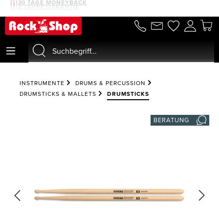
30 TAGE MONEYBACK
3 JAHRE GARANTIE
alt springen
INSTRUMENTE
DRUMS & PERCUSSION
DRUMSTICKS & MALLETS
DRUMSTICKS
BERATUNG