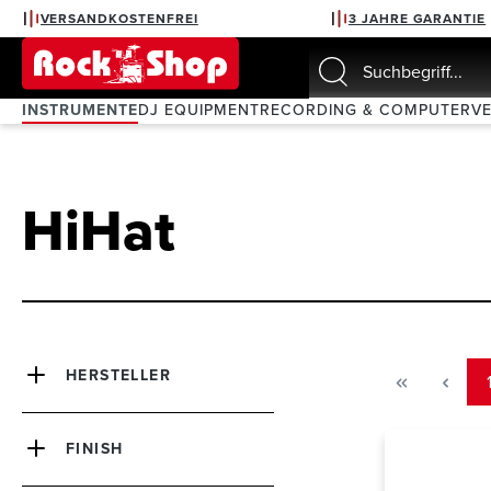
VERSANDKOSTENFREI
3 JAHRE GARANTIE
springen
Zur Hauptnavigation springen
INSTRUMENTE
DJ EQUIPMENT
RECORDING & COMPUTER
V
HiHat
HERSTELLER
FINISH