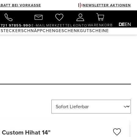
ABATT BEI VORKASSE
NEWSLETTER AKTIONEN
DE
EN
WARENKORB
)721 97855-990
E-MAIL
MERKZETTEL
KONTO
 STECKER
SCHNÄPPCHEN
GESCHENKGUTSCHEINE
1 Custom Hihat 14"