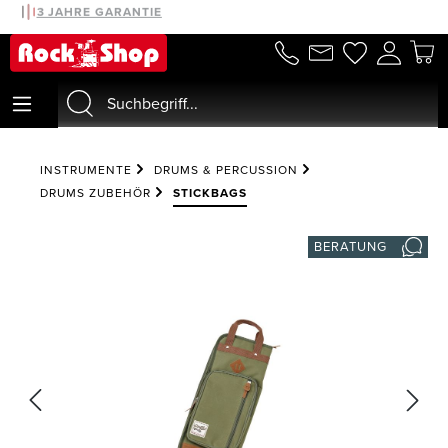
30 TAGE MONEYBACK
3 JAHRE GARANTIE
alt springen
INSTRUMENTE
DRUMS & PERCUSSION
DRUMS ZUBEHÖR
STICKBAGS
BERATUNG