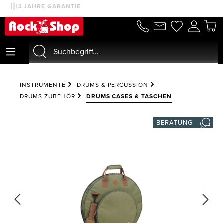
30 TAGE MONEYBACK
3 JAHRE GARANTIE
alt springen
INSTRUMENTE
DRUMS & PERCUSSION
DRUMS ZUBEHÖR
DRUMS CASES & TASCHEN
BERATUNG