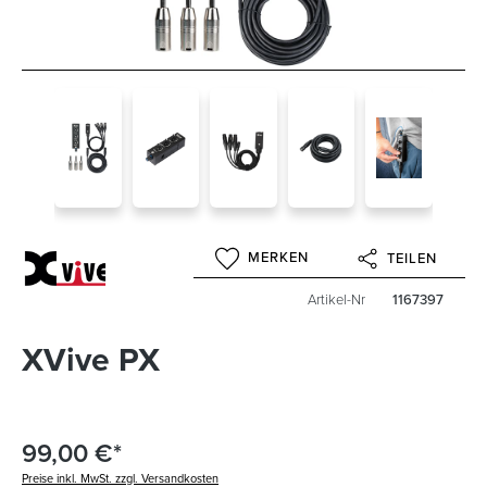
MERKEN
TEILEN
Artikel-Nr
1167397
XVive PX
99,00 €*
Preise inkl. MwSt. zzgl. Versandkosten