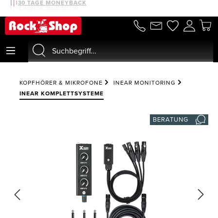
30 TAGE MONEYBACK
alt springen
KOPFHÖRER & MIKROFONE
INEAR MONITORING
INEAR KOMPLETTSYSTEME
BERATUNG