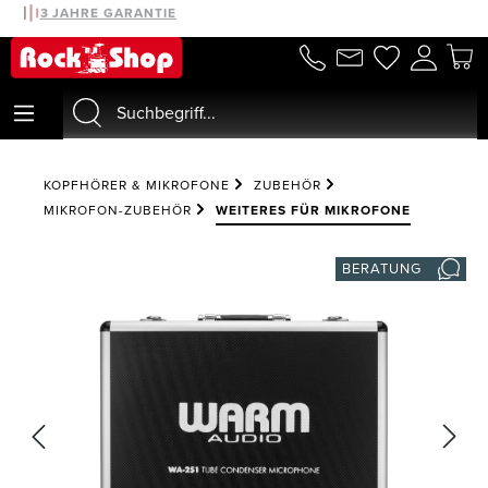
30 TAGE MONEYBACK
3 JAHRE GARANTIE
alt springen
KOPFHÖRER & MIKROFONE
ZUBEHÖR
MIKROFON-ZUBEHÖR
WEITERES FÜR MIKROFONE
BERATUNG