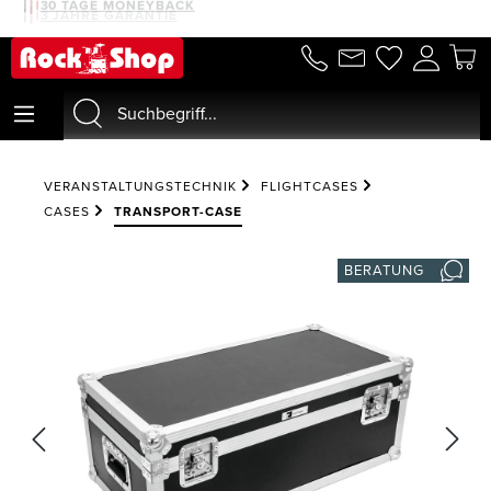
30 TAGE MONEYBACK
3 JAHRE GARANTIE
alt springen
VERANSTALTUNGSTECHNIK
FLIGHTCASES
CASES
TRANSPORT-CASE
BERATUNG