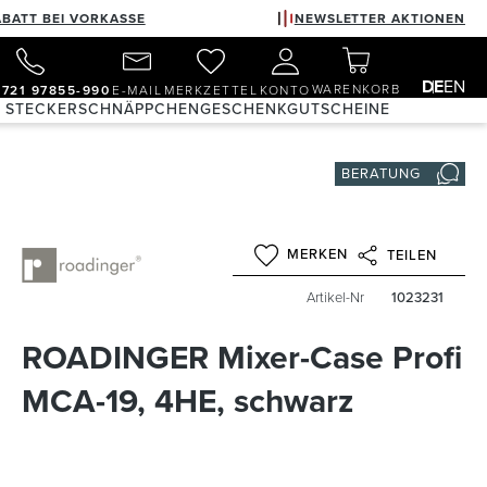
ABATT BEI VORKASSE
NEWSLETTER AKTIONEN
DE
EN
WARENKORB
)721 97855-990
E-MAIL
MERKZETTEL
KONTO
& STECKER
SCHNÄPPCHEN
GESCHENKGUTSCHEINE
BERATUNG
MERKEN
TEILEN
Artikel-Nr
1023231
ROADINGER Mixer-Case Profi
MCA-19, 4HE, schwarz