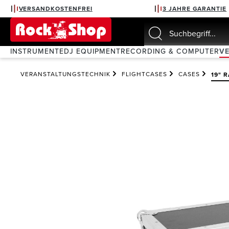
VERSANDKOSTENFREI
3 JAHRE GARANTIE
springen
Zur Hauptnavigation springen
INSTRUMENTE
DJ EQUIPMENT
RECORDING & COMPUTER
V
VERANSTALTUNGSTECHNIK
FLIGHTCASES
CASES
19" 