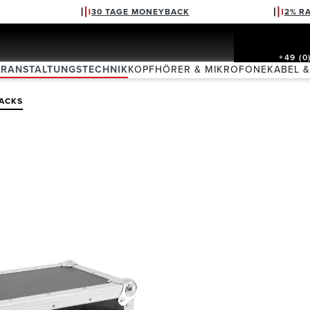
30 TAGE MONEYBACK
2% R
+49 (0
ERANSTALTUNGSTECHNIK
KOPFHÖRER & MIKROFONE
KABEL 
RACKS