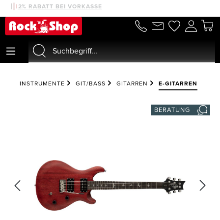
NEWSLETTER AKTIONEN
2% RABATT BEI VORKASSE
alt springen
INSTRUMENTE
GIT/BASS
GITARREN
E-GITARREN
BERATUNG