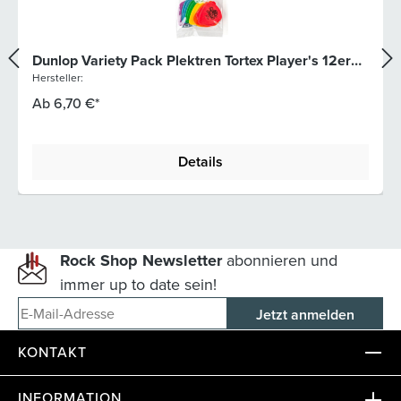
Dunlop Variety Pack Plektren Tortex Player's 12er
Pack
Hersteller:
Ab
6,70 €*
Details
Rock Shop Newsletter
abonnieren und
immer up to date sein!
E-Mail-Adresse
KONTAKT
INFORMATION