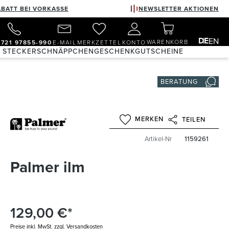
ABATT BEI VORKASSE
NEWSLETTER AKTIONEN
DE
EN
WARENKORB
)721 97855-990
E-MAIL
MERKZETTEL
KONTO
& STECKER
SCHNÄPPCHEN
GESCHENKGUTSCHEINE
BERATUNG
MERKEN
TEILEN
Artikel-Nr
1159261
Palmer ilm
129,00 €*
Preise inkl. MwSt. zzgl. Versandkosten