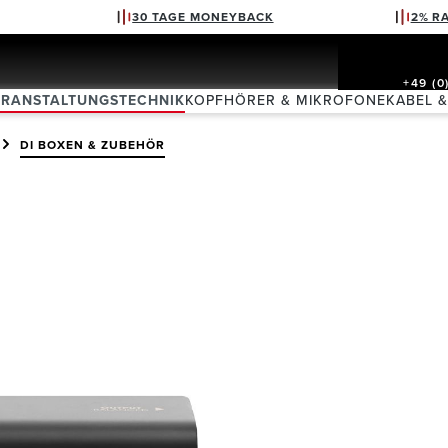
30 TAGE MONEYBACK
2% R
+49 (0
ERANSTALTUNGSTECHNIK
KOPFHÖRER & MIKROFONE
KABEL 
DI BOXEN & ZUBEHÖR