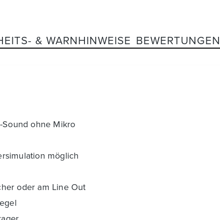
HEITS- & WARNHINWEISE
BEWERTUNGE
en-Sound ohne Mikro
rsimulation möglich
cher oder am Line Out
egel
rager