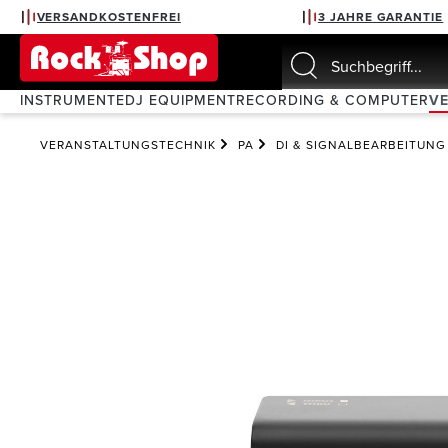
VERSANDKOSTENFREI
3 JAHRE GARANTIE
springen
Zur Hauptnavigation springen
INSTRUMENTE
DJ EQUIPMENT
RECORDING & COMPUTER
V
VERANSTALTUNGSTECHNIK
PA
DI & SIGNALBEARBEITUNG