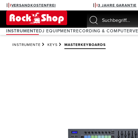
VERSANDKOSTENFREI
3 JAHRE GARANTIE
springen
Zur Hauptnavigation springen
INSTRUMENTE
DJ EQUIPMENT
RECORDING & COMPUTER
V
INSTRUMENTE
KEYS
MASTERKEYBOARDS