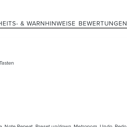
HEITS- & WARNHINWEISE
BEWERTUNGE
Tasten
le, Note Repeat, Preset up/down, Metronom, Undo, Redo