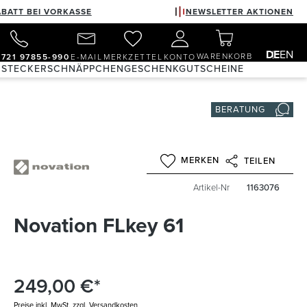
ABATT BEI VORKASSE
NEWSLETTER AKTIONEN
DE
EN
WARENKORB
)721 97855-990
E-MAIL
MERKZETTEL
KONTO
 STECKER
SCHNÄPPCHEN
GESCHENKGUTSCHEINE
BERATUNG
MERKEN
TEILEN
Artikel-Nr
1163076
Novation FLkey 61
249,00 €*
Preise inkl. MwSt. zzgl. Versandkosten