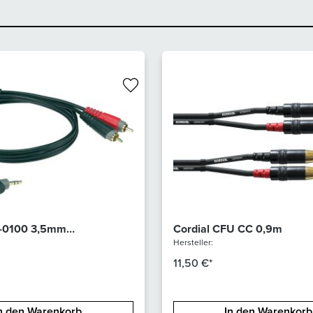
A-0100 3,5mm
Cordial CFU CC 0,9m
/2xCinch 1m
Hersteller:
11,50 €*
n den Warenkorb
In den Warenkorb