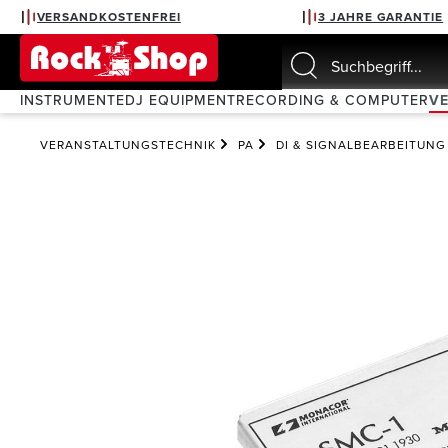
VERSANDKOSTENFREI
3 JAHRE GARANTIE
springen
Zur Hauptnavigation springen
INSTRUMENTE
DJ EQUIPMENT
RECORDING & COMPUTER
V
VERANSTALTUNGSTECHNIK
PA
DI & SIGNALBEARBEITUNG