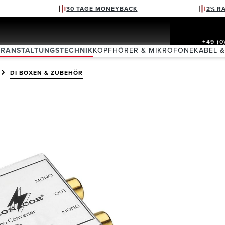
30 TAGE MONEYBACK
2% R
+49 (0
ERANSTALTUNGSTECHNIK
KOPFHÖRER & MIKROFONE
KABEL 
DI BOXEN & ZUBEHÖR