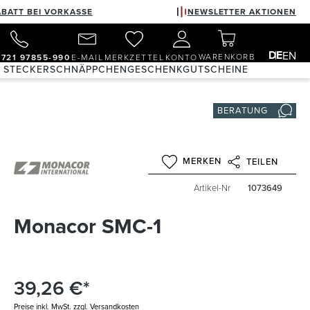
ABATT BEI VORKASSE
NEWSLETTER AKTIONEN
DE
EN
WARENKORB
)721 97855-990
E-MAIL
MERKZETTEL
KONTO
& STECKER
SCHNÄPPCHEN
GESCHENKGUTSCHEINE
BERATUNG
MERKEN
TEILEN
Artikel-Nr
1073649
Monacor SMC-1
39,26 €*
Preise inkl. MwSt. zzgl. Versandkosten