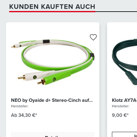
KUNDEN KAUFTEN AUCH
NEO by Oyaide d+ Stereo-Cinch auf
Klotz AY7
Stereo-Cinch Kabel, 1.0m Länge
Miniklinke
Hersteller:
Hersteller:
Ab
34,30 €*
9,00 €*
I