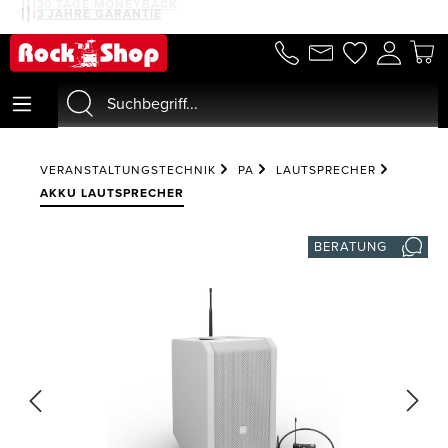
30 TAGE MONEYBACK
3 JAHRE GARANTIE
alt springen
VERANSTALTUNGSTECHNIK
PA
LAUTSPRECHER
AKKU LAUTSPRECHER
BERATUNG