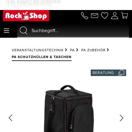
2% RABATT BEI VORKASSE
30 TAGE MONEYBACK
alt springen
VERANSTALTUNGSTECHNIK
PA
PA ZUBEHÖR
PA SCHUTZHÜLLEN & TASCHEN
BERATUNG