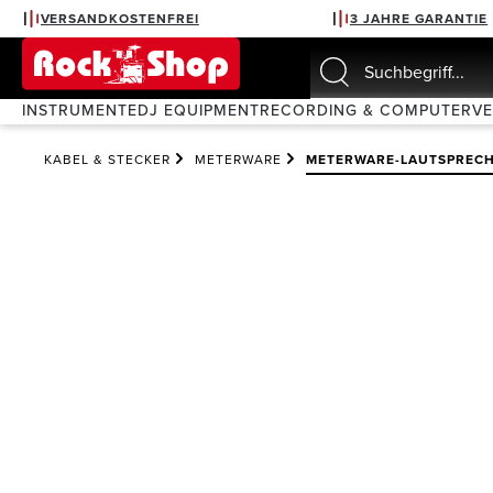
VERSANDKOSTENFREI
3 JAHRE GARANTIE
springen
Zur Hauptnavigation springen
INSTRUMENTE
DJ EQUIPMENT
RECORDING & COMPUTER
V
KABEL & STECKER
METERWARE
METERWARE-LAUTSPREC