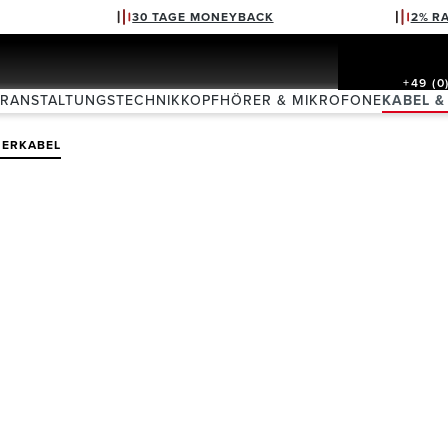
30 TAGE MONEYBACK
2% R
+49 (0
ERANSTALTUNGSTECHNIK
KOPFHÖRER & MIKROFONE
KABEL &
HERKABEL