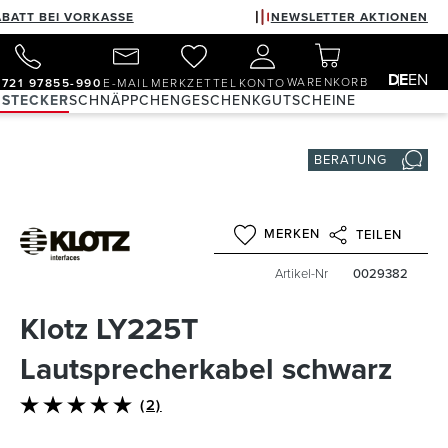
ABATT BEI VORKASSE
NEWSLETTER AKTIONEN
DE
EN
WARENKORB
)721 97855-990
E-MAIL
MERKZETTEL
KONTO
 STECKER
SCHNÄPPCHEN
GESCHENKGUTSCHEINE
BERATUNG
MERKEN
TEILEN
Artikel-Nr
0029382
Klotz LY225T
Lautsprecherkabel schwarz
(2)
Durchschnittliche Bewertung von 5 von 5 Sternen