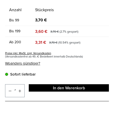
Anzahl
Stückpreis
3,70 €
Bis
99
3,60 €
Bis
199
3,70 €
(2.7% gespart)
3,31 €
Ab
200
3,70 €
(10.54% gespart)
Preise inkl. MwSt. zzgl. Versandkosten
(Versandkostenfrei ab 49,-€ Bestellwert innerhalb Deutschlands)
Woanders günstiger?
Sofort lieferbar
In den Warenkorb