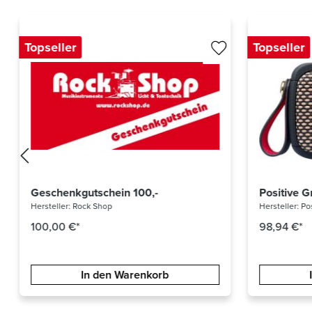
Topseller
Topseller
Positive Grid Spark Go BK
Bose S1 
Hersteller:
Positive Grid
Hersteller:
Bo
98,94 €*
639,00 €*
In den Warenkorb