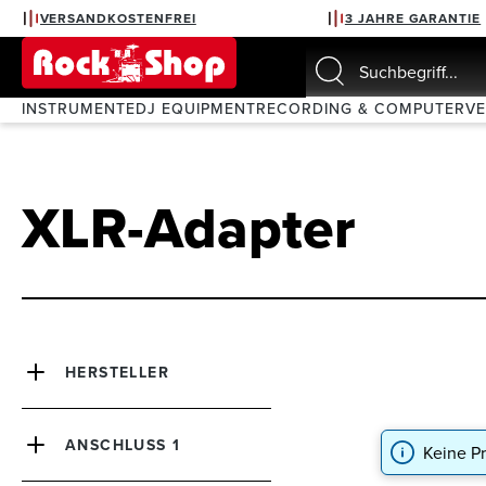
VERSANDKOSTENFREI
3 JAHRE GARANTIE
springen
Zur Hauptnavigation springen
INSTRUMENTE
DJ EQUIPMENT
RECORDING & COMPUTER
V
XLR-Adapter
HERSTELLER
ANSCHLUSS 1
Keine P