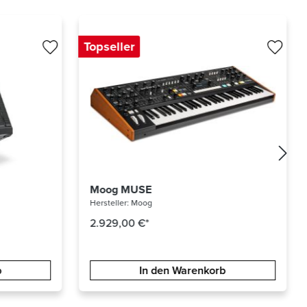
Topseller
Yamaha DM3S
Hersteller:
YAMAHA
1.502,53 €*
b
In den Warenkorb