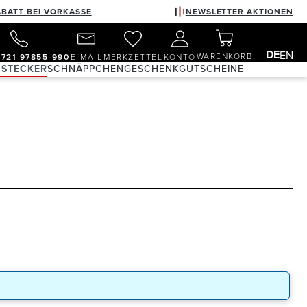
ABATT BEI VORKASSE
NEWSLETTER AKTIONEN
DE
EN
WARENKORB
)721 97855-990
E-MAIL
MERKZETTEL
KONTO
 STECKER
SCHNÄPPCHEN
GESCHENKGUTSCHEINE