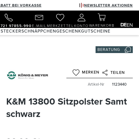
ABATT BEI VORKASSE
NEWSLETTER AKTIONEN
DE
EN
WARENKORB
)721 97855-990
E-MAIL
MERKZETTEL
KONTO
 STECKER
SCHNÄPPCHEN
GESCHENKGUTSCHEINE
BERATUNG
MERKEN
TEILEN
Artikel-Nr
1123440
K&M 13800 Sitzpolster Samt
schwarz