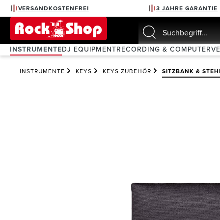
VERSANDKOSTENFREI
3 JAHRE GARANTIE
springen
Zur Hauptnavigation springen
INSTRUMENTE
DJ EQUIPMENT
RECORDING & COMPUTER
V
INSTRUMENTE
KEYS
KEYS ZUBEHÖR
SITZBANK & STEH