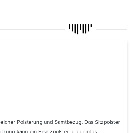
N
 weicher Polsterung und Samtbezug. Das Sitzpolster
tzung kann ein Ersatzpolster problemlos