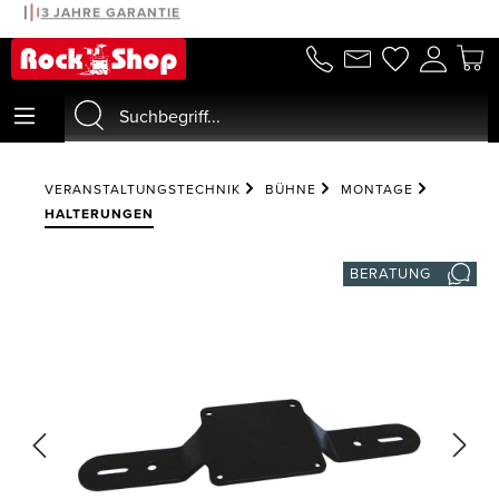
30 TAGE MONEYBACK
3 JAHRE GARANTIE
alt springen
VERANSTALTUNGSTECHNIK
BÜHNE
MONTAGE
HALTERUNGEN
BERATUNG