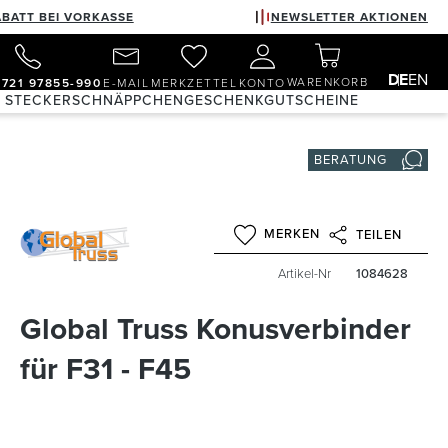
ABATT BEI VORKASSE
NEWSLETTER AKTIONEN
DE
EN
WARENKORB
)721 97855-990
E-MAIL
MERKZETTEL
KONTO
& STECKER
SCHNÄPPCHEN
GESCHENKGUTSCHEINE
BERATUNG
MERKEN
TEILEN
Artikel-Nr
1084628
Global Truss Konusverbinder
für F31 - F45