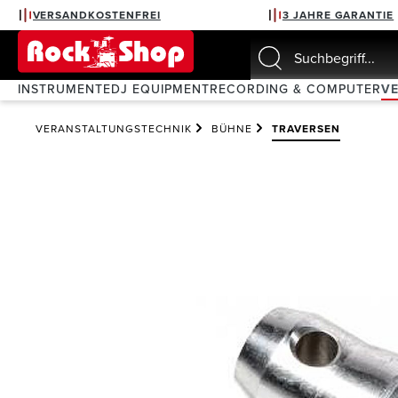
VERSANDKOSTENFREI
3 JAHRE GARANTIE
springen
Zur Hauptnavigation springen
INSTRUMENTE
DJ EQUIPMENT
RECORDING & COMPUTER
V
VERANSTALTUNGSTECHNIK
BÜHNE
TRAVERSEN