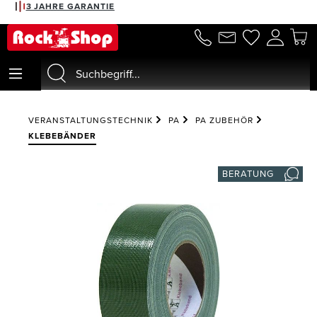
3 JAHRE GARANTIE
alt springen
VERANSTALTUNGSTECHNIK
PA
PA ZUBEHÖR
KLEBEBÄNDER
BERATUNG