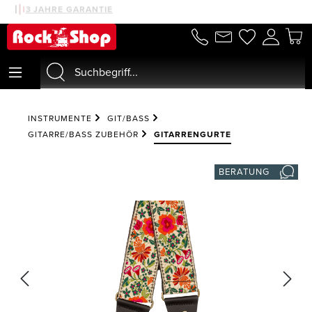
30 TAGE MONEYBACK
3 JAHRE GARANTIE
alt springen
INSTRUMENTE
GIT/BASS
GITARRE/BASS ZUBEHÖR
GITARRENGURTE
BERATUNG