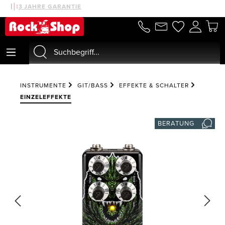
30 TAGE MONEYBACK
3 JAHRE GARANTIE
alt springen
INSTRUMENTE
GIT/BASS
EFFEKTE & SCHALTER
EINZELEFFEKTE
BERATUNG