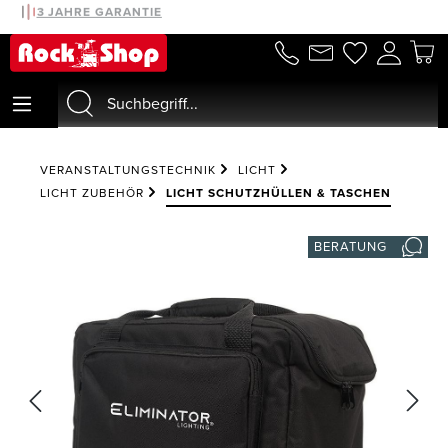
30 TAGE MONEYBACK
3 JAHRE GARANTIE
alt springen
VERANSTALTUNGSTECHNIK
LICHT
LICHT ZUBEHÖR
LICHT SCHUTZHÜLLEN & TASCHEN
BERATUNG