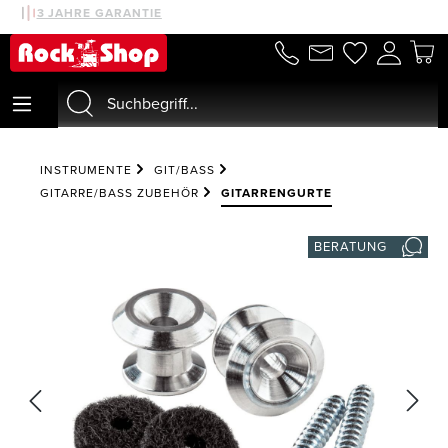
30 TAGE MONEYBACK
3 JAHRE GARANTIE
alt springen
INSTRUMENTE
GIT/BASS
GITARRE/BASS ZUBEHÖR
GITARRENGURTE
BERATUNG