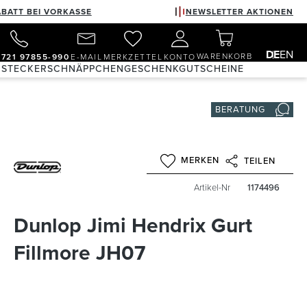
ABATT BEI VORKASSE
NEWSLETTER AKTIONEN
DE
EN
WARENKORB
)721 97855-990
E-MAIL
MERKZETTEL
KONTO
 STECKER
SCHNÄPPCHEN
GESCHENKGUTSCHEINE
BERATUNG
MERKEN
TEILEN
Artikel-Nr
1174496
Dunlop Jimi Hendrix Gurt
Fillmore JH07