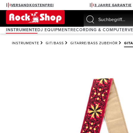
VERSANDKOSTENFREI
3 JAHRE GARANTIE
springen
Zur Hauptnavigation springen
INSTRUMENTE
DJ EQUIPMENT
RECORDING & COMPUTER
V
INSTRUMENTE
GIT/BASS
GITARRE/BASS ZUBEHÖR
GIT