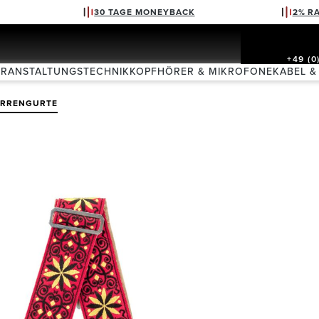
30 TAGE MONEYBACK
2% R
+49 (0
ERANSTALTUNGSTECHNIK
KOPFHÖRER & MIKROFONE
KABEL &
ARRENGURTE