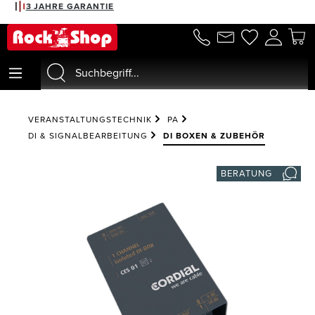
3 JAHRE GARANTIE
alt springen
VERANSTALTUNGSTECHNIK
PA
DI & SIGNALBEARBEITUNG
DI BOXEN & ZUBEHÖR
BERATUNG