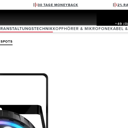
30 TAGE MONEYBACK
2% R
+49 (0
ERANSTALTUNGSTECHNIK
KOPFHÖRER & MIKROFONE
KABEL 
 SPOTS