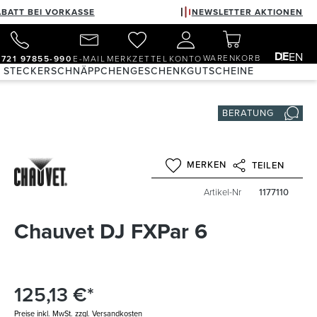
ABATT BEI VORKASSE
NEWSLETTER AKTIONEN
DE
EN
WARENKORB
)721 97855-990
E-MAIL
MERKZETTEL
KONTO
& STECKER
SCHNÄPPCHEN
GESCHENKGUTSCHEINE
BERATUNG
MERKEN
TEILEN
Artikel-Nr
1177110
Chauvet DJ FXPar 6
125,13 €*
Preise inkl. MwSt. zzgl. Versandkosten