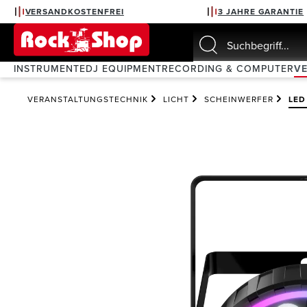
VERSANDKOSTENFREI
3 JAHRE GARANTIE
springen
Zur Hauptnavigation springen
INSTRUMENTE
DJ EQUIPMENT
RECORDING & COMPUTER
V
VERANSTALTUNGSTECHNIK
LICHT
SCHEINWERFER
LED