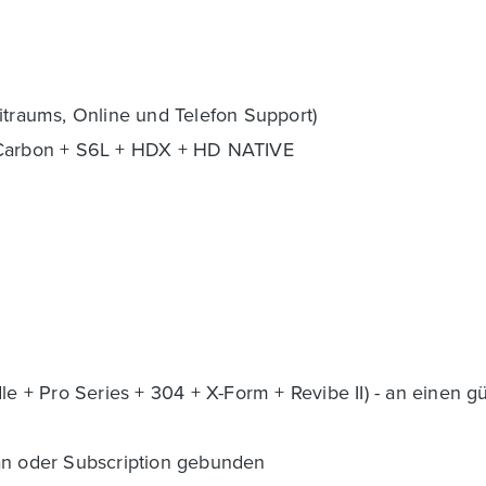
itraums, Online und Telefon Support)
+ Carbon + S6L + HDX + HD NATIVE
dle + Pro Series + 304 + X-Form + Revibe II) - an einen 
lan oder Subscription gebunden