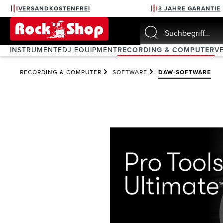
VERSANDKOSTENFREI
3 JAHRE GARANTIE
springen
Zur Hauptnavigation springen
INSTRUMENTE
DJ EQUIPMENT
RECORDING & COMPUTER
V
RECORDING & COMPUTER
SOFTWARE
DAW-SOFTWARE