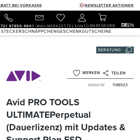
ABATT BEI VORKASSE
NEWSLETTER AKTIONEN
DE
EN
WARENKORB
)721 97855-990
E-MAIL
MERKZETTEL
KONTO
 STECKER
SCHNÄPPCHEN
GESCHENKGUTSCHEINE
BERATUNG
MERKEN
TEILEN
Artikel-Nr
1148923
Avid PRO TOOLS
ULTIMATEPerpetual
(Dauerlizenz) mit Updates &
Support Plan ESD