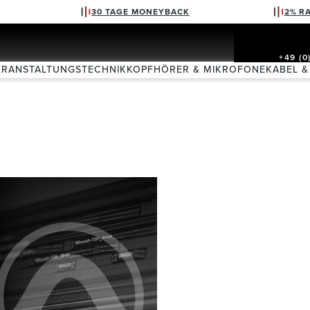
30 TAGE MONEYBACK
2% R
+49 (0
ERANSTALTUNGSTECHNIK
KOPFHÖRER & MIKROFONE
KABEL &