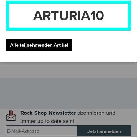
Skripte für Ableton Live Lite, Lo…
Mehr
ARTURIA10
HERSTELLER
SICHERHEITS- & WARNHINWEISE
BEWERTUNGEN
Alle teilnehmenden Artikel
Rock Shop Newsletter
abonnieren und
immer up to date sein!
E-Mail-Adresse