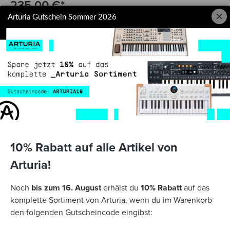
235,00 €*
Arturia Gutschein Sommer 2026
Preise inkl. MwSt. zzgl. Versandkosten
(Versandkostenfrei ab 49,-€ Bestellwert innerhalb Deutschlands)
Schon
ab 7,42 € mtl.
finanzieren.
Weitere Informationen
Woanders günstiger?
Sofort lieferbar
In den Warenkorb
10% Rabatt auf alle Artikel von
Arturia!
Noch
bis zum 16. August
erhälst du
10% Rabatt
auf das
BESCHREIBUNG
komplette Sortiment von Arturia, wenn du im Warenkorb
KeyLab Essential bringt Integration in die
den folgenden Gutscheincode eingibst:
Musikproduktion auf ein neues Level. Eigene DAW-