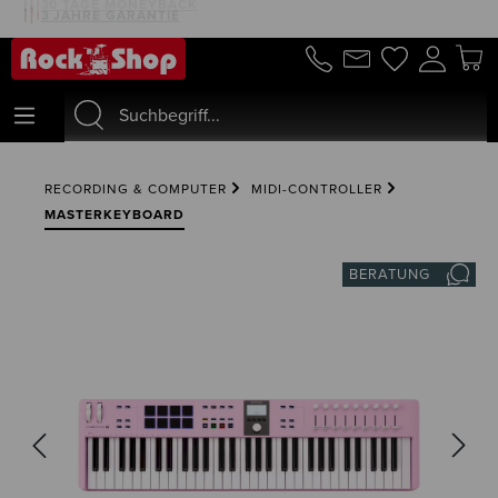
30 TAGE MONEYBACK
3 JAHRE GARANTIE
alt springen
RECORDING & COMPUTER
MIDI-CONTROLLER
MASTERKEYBOARD
BERATUNG