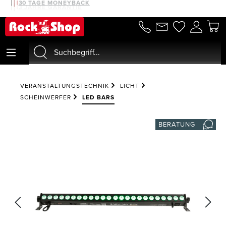
30 TAGE MONEYBACK
alt springen
VERANSTALTUNGSTECHNIK
LICHT
SCHEINWERFER
LED BARS
BERATUNG