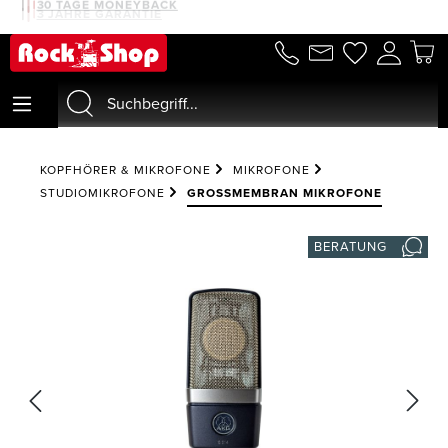
30 TAGE MONEYBACK
3 JAHRE GARANTIE
alt springen
KOPFHÖRER & MIKROFONE
MIKROFONE
STUDIOMIKROFONE
GROSSMEMBRAN MIKROFONE
BERATUNG