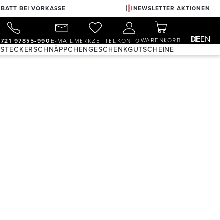
ABATT BEI VORKASSE
NEWSLETTER AKTIONEN
DE
EN
WARENKORB
)721 97855-990
E-MAIL
MERKZETTEL
KONTO
 STECKER
SCHNÄPPCHEN
GESCHENKGUTSCHEINE