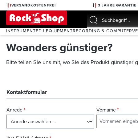
VERSANDKOSTENFREI
3 JAHRE GARANTIE
springen
Zur Hauptnavigation springen
INSTRUMENTE
DJ EQUIPMENT
RECORDING & COMPUTER
V
Woanders günstiger?
Bitte teilen Sie uns mit, wo Sie das Produkt günstiger
Kontaktformular
Anrede
*
Vorname
*