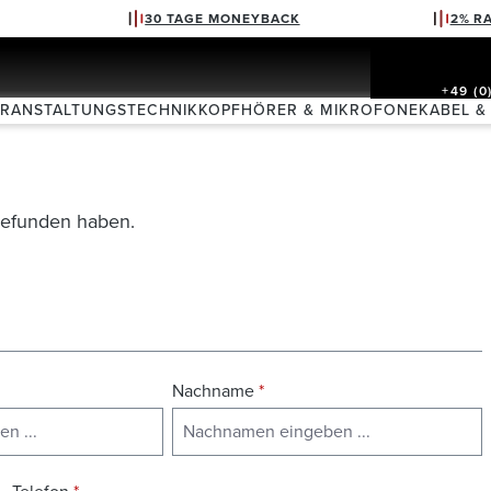
30 TAGE MONEYBACK
2% R
+49 (0
ERANSTALTUNGSTECHNIK
KOPFHÖRER & MIKROFONE
KABEL &
 gefunden haben.
Nachname
*