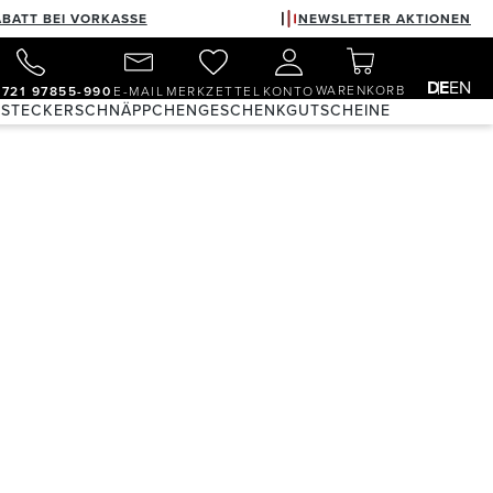
ABATT BEI VORKASSE
NEWSLETTER AKTIONEN
DE
EN
WARENKORB
)721 97855-990
E-MAIL
MERKZETTEL
KONTO
 STECKER
SCHNÄPPCHEN
GESCHENKGUTSCHEINE