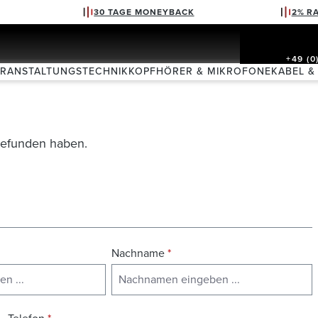
30 TAGE MONEYBACK
2% R
+49 (0
ERANSTALTUNGSTECHNIK
KOPFHÖRER & MIKROFONE
KABEL &
 gefunden haben.
Nachname
*