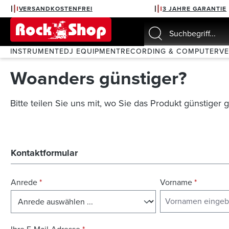
VERSANDKOSTENFREI
3 JAHRE GARANTIE
springen
Zur Hauptnavigation springen
INSTRUMENTE
DJ EQUIPMENT
RECORDING & COMPUTER
V
Woanders günstiger?
Bitte teilen Sie uns mit, wo Sie das Produkt günstiger
Kontaktformular
Anrede
*
Vorname
*